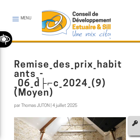
Ouvrir la barre d’outils
Remise_des_prix_habit
ants_-
_06_d├⌐c_2024_(9)
(Moyen)
par
Thomas JUTON
|
4 juillet 2025