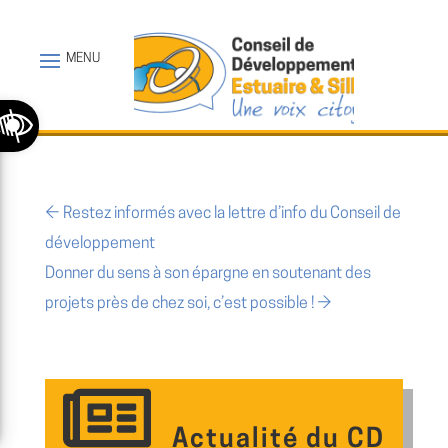
Ouvrir la barre d’outils
←
Restez informés avec la lettre d’info du Conseil de
développement
Donner du sens à son épargne en soutenant des
projets près de chez soi, c’est possible !
→
Actualité du CD