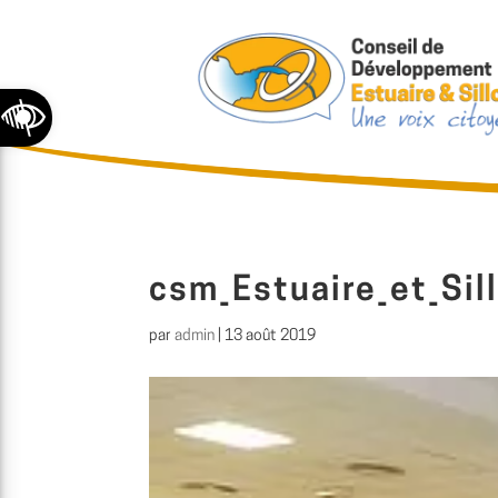
Ouvrir la barre d’outils
csm_Estuaire_et_Sil
par
admin
|
13 août 2019