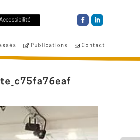
Accessibilité
passés
Publications
Contact
ite_c75fa76eaf