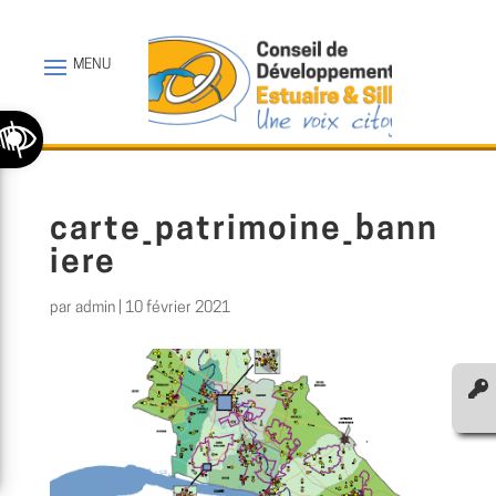
Ouvrir la barre d’outils
carte_patrimoine_bann
iere
par
admin
|
10 février 2021