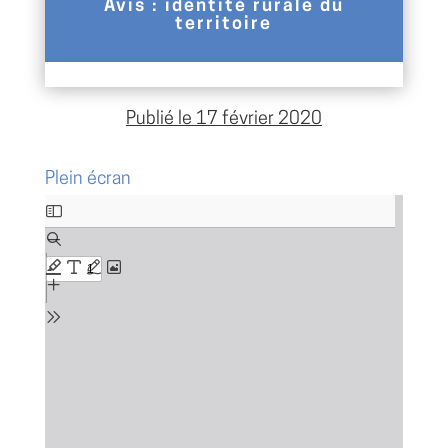
Avis : identité rurale du
territoire
Publié le 17 février 2020
Plein écran
Aller
au
contenu
PDF