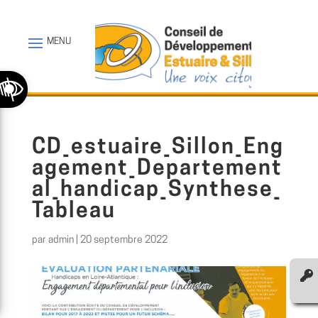
Ouvrir la barre d’outils
CD_estuaire_Sillon_Eng
agement_Departement
al_handicap_Synthese_
Tableau
par
admin
|
20 septembre 2022