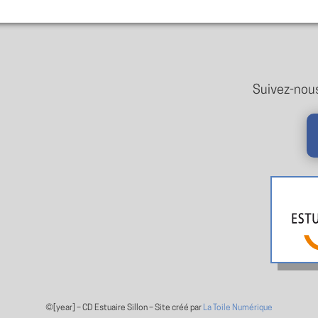
Suivez-nous
©[year] –
CD Estuaire Sillon – Site créé par
La Toile Numérique